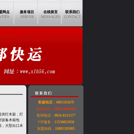
盟网点
服务项目
在线留言
联系我们
VITES
SERVER
MESSAGES
CONTACT
客服电话
：4001185679
客服电话：
0816-2694599
提供打木架，打
查询电话：
0816-8151577
型设备木箱包
VIP服务：
13550825958
箱，大型出口木
加盟热线：
18981185985