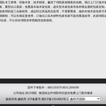
团队木工师傅、经验丰富，技术精湛，赢得了绵阳新老顾客的信赖。我们上门订做木
装，重型出口底座，免熏蒸木箱木架包装，超长型木箱包装等各种展会展柜包装定制
包装用的是三合板材质，成品经过高温高压处理，不需要熏蒸，做的木箱木架包装可
期限制，可以长期反复使用，订做出口实木材料包装包装可提供熏蒸处理，欢迎绵阳
25958洽谈，不让你在绵阳东奔西跑找包装烦恼。
货件下单取件：4001185679 0816-2694599
公司地址:四川绵阳 物流快运件绵阳市区提供免费上门取件服务
版权所有:鑫联邦 ICP备案号:
蜀ICP备15014062号-2