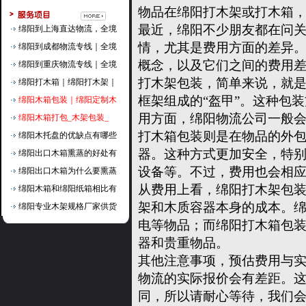
物品在绵阳打木架或打木箱
最近，绵阳不少朋友都在问
绵阳到上海直达物流，全境
情，尤其是费用方面的差异
绵阳到成都物流专线｜全境
概念，以及它们之间的费用
绵阳到重庆物流专线｜全境
打木架包装，简单来说，就
绵阳打木箱｜绵阳打木架｜
框架组成的“盔甲”。这种包
绵阳木箱包装｜绵阳定制木
用方面，绵阳物流公司一般会
绵阳木箱打包_木架包装_
打木箱包装则是在物品的外
绵阳木托盘的优缺点有哪些
器。这种方式更加安全，特
绵阳出口木箱熏蒸的好处有
设备等。不过，费用也会相应
绵阳出口木箱为什么要熏蒸
从费用上看，绵阳打木架包
绵阳木箱和绵阳纸箱相比有
架和木质容器本身的成本。
绵阳专业木架规格厂家供货
电等物品；而绵阳打木箱包
器和贵重物品。
其他注意事项，预估费用与
物流的实际报价会有差距。
同，所以请耐心等待，我们